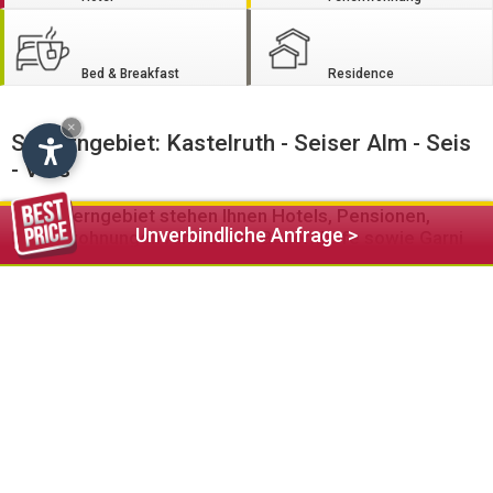
Bed & Breakfast
Residence
×
Schlerngebiet: Kastelruth - Seiser Alm - Seis
- Völs
Im Schlerngebiet stehen Ihnen Hotels, Pensionen,
Unverbindliche Anfrage >
Ferienwohnungen Almhütten, Bauernhöfe sowie Garni
und Residence Betriebe zur Verfügung
Das sagenumworbene Schlerngebiet bietet seinen Gästen
neben zahlreichen Naturschönheiten auch ein umfassendes
Kultur- und Sportprogramm.
Im Winter eröffnet das Schlerngebiet passionierten
Skifahrern und Langläufern ungeahnte Möglichkeiten diesen
faszinierenden Sportarten nachzugehen. Auf der Seiser Alm
stehen den Wintersportlern 60 km an Pisten und 80 km
Langlaufloipen sowie Kids-Funparks zur Verfügung.
Faszinierende Panoramablicke auf die umliegenden