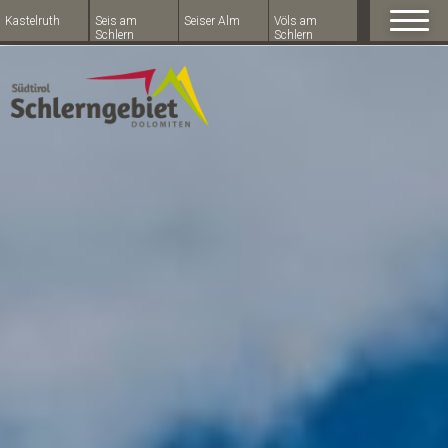
Kastelruth
Seis am
Seiser Alm
Völs am
Schlern
Schlern