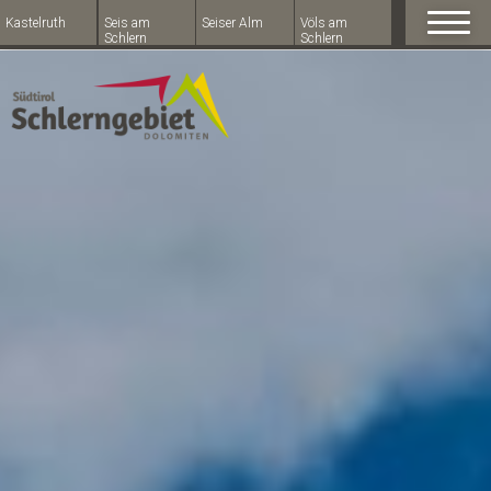
Kastelruth
Seis am
Seiser Alm
Völs am
Schlern
Schlern