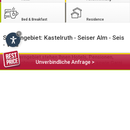
Bed & Breakfast
Residence
×
Schlerngebiet: Kastelruth - Seiser Alm - Seis
- Völs
Im Schlerngebiet stehen Ihnen Hotels, Pensionen,
Unverbindliche Anfrage >
Ferienwohnungen Almhütten, Bauernhöfe sowie Garni
und Residence Betriebe zur Verfügung
Das sagenumworbene Schlerngebiet bietet seinen Gästen
neben zahlreichen Naturschönheiten auch ein umfassendes
Kultur- und Sportprogramm.
Im Winter eröffnet das Schlerngebiet passionierten
Skifahrern und Langläufern ungeahnte Möglichkeiten diesen
faszinierenden Sportarten nachzugehen. Auf der Seiser Alm
stehen den Wintersportlern 60 km an Pisten und 80 km
Langlaufloipen sowie Kids-Funparks zur Verfügung.
Faszinierende Panoramablicke auf die umliegenden