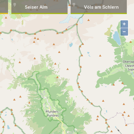
Seiser Alm
Völs am Schlern
+
−