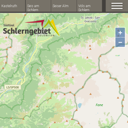
Kastelruth
Seis am
Seiser Alm
Völs am
Schlern
Schlern
+
−