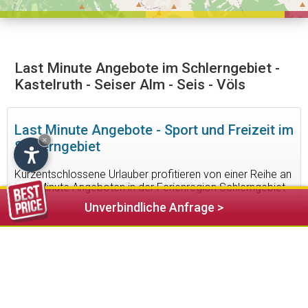
Last Minute Angebote im Schlerngebiet -
Kastelruth - Seiser Alm - Seis - Völs
Last Minute Angebote - Sport und Freizeit im
×
Schlerngebiet
Kurzentschlossene Urlauber profitieren von einer Reihe an
Last Minute Angeboten in der Ferienregion Schlerngebiet
Unverbindliche Anfrage >
4
Unterkünfte gefunden