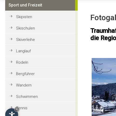
Sport und Freizeit
Fotogal
Skipisten
Skischulen
Traumhaf
die Regi
Skiverleihe
Langlauf
Rodeln
Bergführer
Wandern
Schwimmen
Tennis
×