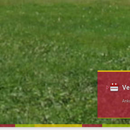
Ve
Ank