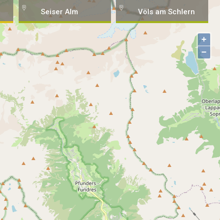
Seiser Alm
Völs am Schlern
+
−