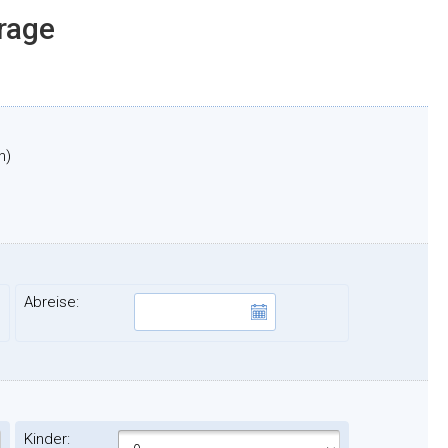
frage
n)
Abreise:
Kinder: