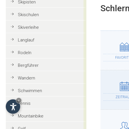
Skipisten
Schlern
Skischulen
Skiverleihe
Langlauf
Rodeln
FAVORI
Bergführer
Wandern
Schwimmen
ZEITRA
×
Tennis
Mountainbike
Golf