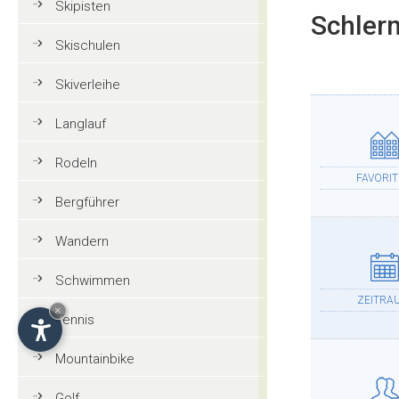
Skipisten
Schlern
Skischulen
Skiverleihe
Langlauf
Rodeln
FAVORI
Bergführer
Wandern
Schwimmen
ZEITRA
×
Tennis
Mountainbike
Golf