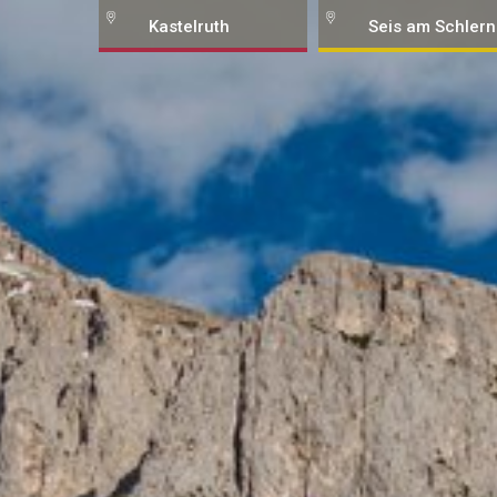
Kastelruth
Seis am Schlern