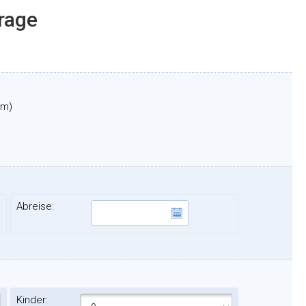
frage
lm)
Abreise:
Kinder: