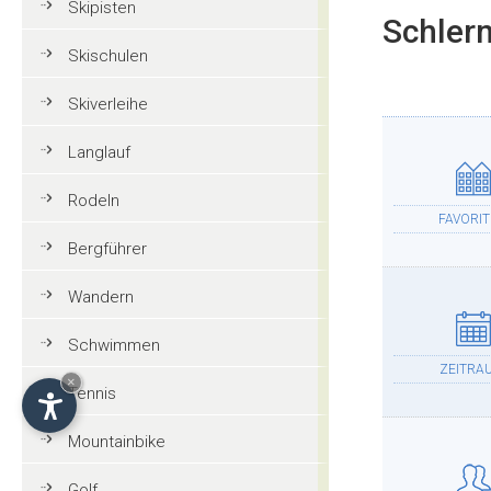
Skipisten
Schlern
Skischulen
Skiverleihe
Langlauf
Rodeln
FAVORI
Bergführer
Wandern
Schwimmen
ZEITRA
×
Tennis
Mountainbike
Golf