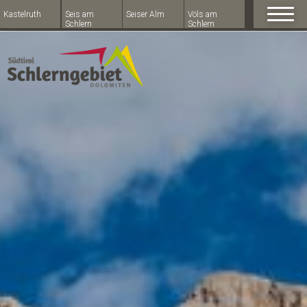
Kastelruth
Seis am
Seiser Alm
Völs am
Schlern
Schlern