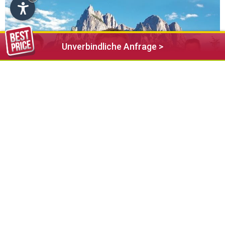
Unverbindliche Anfrage >
Auf einheimischen Boden haben die Fans der Kastelruther
Spatzen die Gelegenheit, sich richtig verzaubern zu lassen.
Das Schlerngebiet, Heimat der beliebten Kastelruther
Spatzen, verwandelt sich in ein Festgelände. Die "Helden der
Volksmusik" sorgen - umgeben von einer einmaligen Kulisse
der Dolomiten - für Stimmung beim traditionellen Spatzenfest
in Kastelruth. Ein riesiger Parkplatz und ein enormes Festzelt
werden aufgebaut, um mit den Kastelruther Spatzen drei