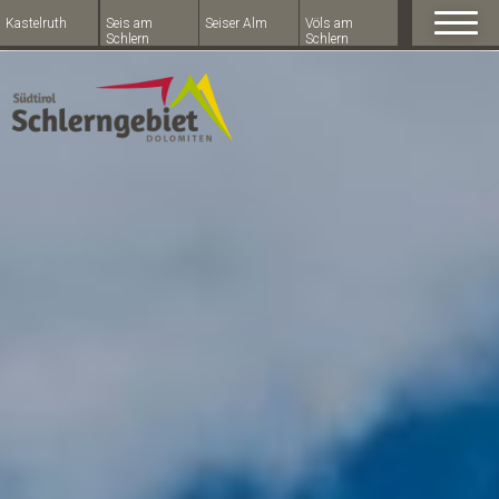
Kastelruth
Seis am
Seiser Alm
Völs am
Schlern
Schlern