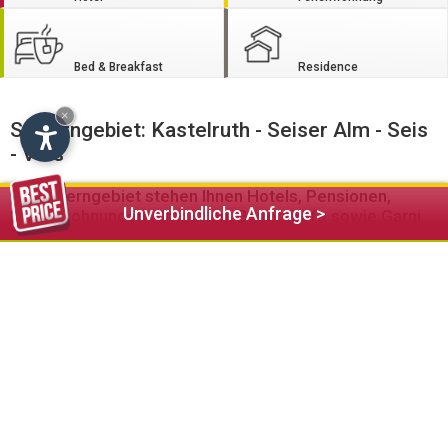
Bed & Breakfast
Residence
×
Schlerngebiet: Kastelruth - Seiser Alm - Seis
- Völs
Im Schlerngebiet stehen Ihnen Hotels, Pensionen,
Unverbindliche Anfrage >
Ferienwohnungen Almhütten, Bauernhöfe sowie Garni
und Residence Betriebe zur Verfügung
Das sagenumworbene Schlerngebiet bietet seinen Gästen
neben zahlreichen Naturschönheiten auch ein umfassendes
Kultur- und Sportprogramm.
Im Winter eröffnet das Schlerngebiet passionierten
Skifahrern und Langläufern ungeahnte Möglichkeiten diesen
faszinierenden Sportarten nachzugehen. Auf der Seiser Alm
stehen den Wintersportlern 60 km an Pisten und 80 km
Langlaufloipen sowie Kids-Funparks zur Verfügung.
Faszinierende Panoramablicke auf die umliegenden